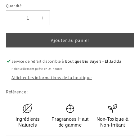
Quantité
Réduire
Augmenter
la
la
quantité
quantité
de
de
Ajouter au panier
Diffuseur
Diffuseur
bâtonnets
bâtonnets
50
50
Service de retrait disponible à
Boutique Bio Buyers - El Jadida
ml
ml
Habituellement prête en 24 heures
-
-
Afficher les informations de la boutique
Oriental
Oriental
Référence :
SKU:
Ingrédients
Fragrances Haut
Non-Toxique &
Naturels
de gamme
Non-Irritant