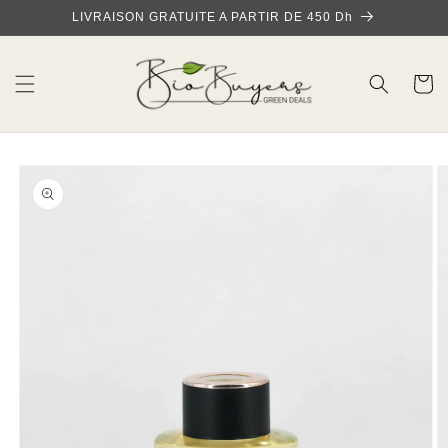
et
LIVRAISON GRATUITE A PARTIR DE 450 Dh
passer
au
contenu
Panier
Passer aux
informations
produits